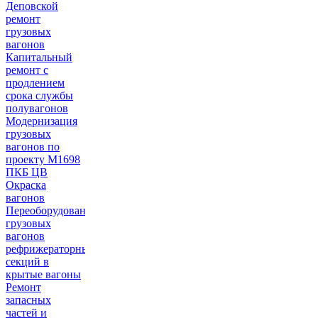
Деповской
ремонт
грузовых
вагонов
Капитальный
ремонт с
продлением
срока службы
полувагонов
Модернизация
грузовых
вагонов по
проекту М1698
ПКБ ЦВ
Окраска
вагонов
Переоборудование
грузовых
вагонов
рефрижераторных
секций в
крытые вагоны
Ремонт
запасных
частей и